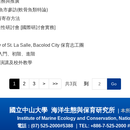
育服務與推廣
富岡魚市參訪(軟骨魚類特論)
研究資料寄存方法
生物多樣性研討會 [國際研討會實務]
f St. La Salle, Bacolod City 保育志工團
列課程:入門、初階、進階
生物學:演講及校外教學
1
2
3
>
>>
共
3
頁
到
Go
國立中山大學 海洋生態與保育研究所
｜
本所
Institute of Marine Ecology and Conservation, Nati
電話：(07) 525-2000#5388
｜
TEL: +886-7-525-2000 