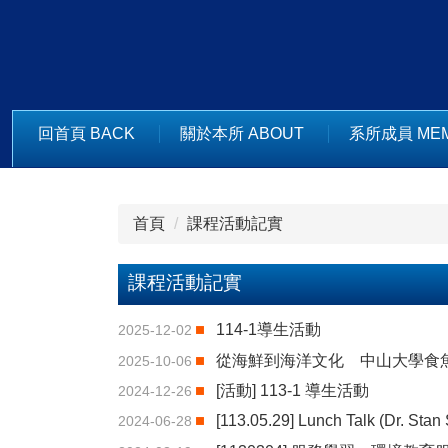
跳
到
主
要
內
回首頁 BACK
關於本所 ABOUT
系所成員 ME
容
區
首頁
課程活動記實
課程活動記實
114-1導生活動
2025-12-02
從海鮮到海洋文化 中山大學食
2025-10-06
[活動] 113-1 導生活動
2024-12-26
[113.05.29] Lunch Talk (Dr. Stan
2024-06-28