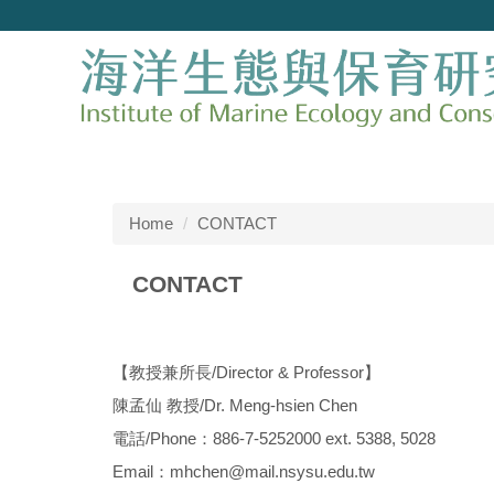
Jump
to
the
main
content
block
Home
CONTACT
CONTACT
【教授兼所長/Director & Professor】
陳孟仙 教授/Dr. Meng-hsien Chen
電話/Phone：886-7-5252000 ext. 5388, 5028
Email：mhchen@mail.nsysu.edu.tw