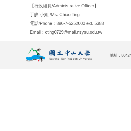
【行政組員/Administrative Officer】
丁皎 小姐 /Ms. Chiao Ting
電話/Phone：886-7-5252000 ext. 5388
Email：cting0729@mail.nsysu.edu.tw
地址：804