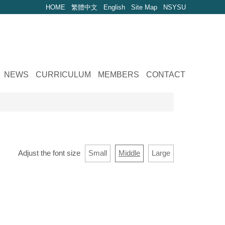
HOME
繁體中文
English
Site Map
NSYSU
NEWS
CURRICULUM
MEMBERS
CONTACT
Adjust the font size
Small
Middle
Large