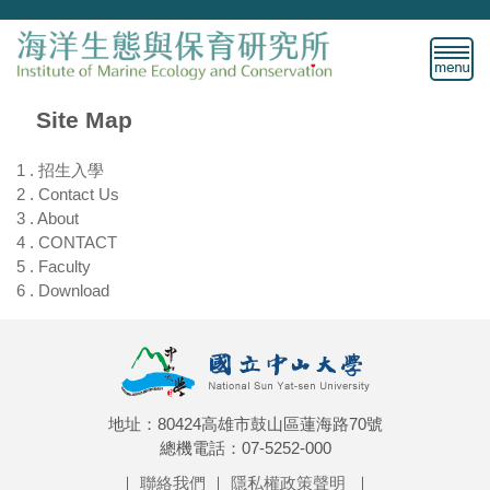
Jump
to
the
main
content
Site Map
block
1 . 招生入學
2 . Contact Us
3 . About
4 . CONTACT
5 . Faculty
6 . Download
地址：80424高雄市鼓山區蓮海路70號
總機電話：07-5252-000
｜
聯絡我們
｜
隱私權政策聲明
｜